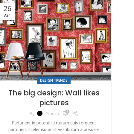
26
АВГ
DESIGN TRENDS
The big design: Wall likes
pictures
1
By
Proevo
Parturient in potenti id rutrum duis torquent
parturient sceler isque sit vestibulum a posuere