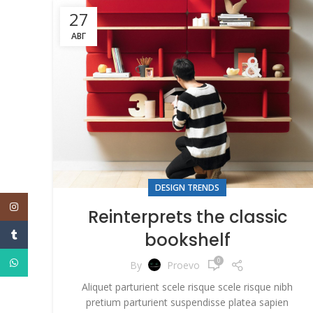
27
АВГ
DESIGN TRENDS
Instagram
Reinterprets the classic
Телефон
bookshelf
WhatsApp
0
By
Proevo
Aliquet parturient scele risque scele risque nibh
pretium parturient suspendisse platea sapien