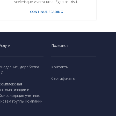
scelerisque viverra urna. Egestas tristi...
CONTINUE READING
Услуги
Полезное
Внедрение, доработка
Контакты
1С
Сертификаты
Комплексная
автоматизации и
Консолидация учетных
систем группы компаний