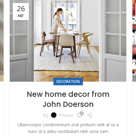
26
АВГ
DECORATION
New home decor from
John Doerson
0
By
Proevo
Ullamcorper condimentum erat pretium velit at ut a
nunc id a adeu vestibulum nibh urna nam