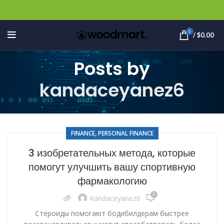
0
/
$
0.00
Posts by
kandaceyanez6
FINANCE, PERSONAL FINANCE
3 изобретательных метода, которые
помогут улучшить вашу спортивную
фармакологию
0
Kandaceyanez6
Стероиды помогают бодибилдерам быстрее