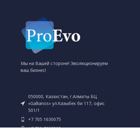
Мы на Вашей стороне! Эволюционируем
ваш бизнес!
050000, Казахстан, г.Алматы БЦ
«Gallianos» ул.Казыбек би 117, офис
501/1
+7 705 1630075
+7 701 7153065
info@proevo.kz