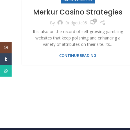
Merkur Casino Strategies
0
By
Bridgettc05
It is also on the record of self-growing gambling
websites that keep polishing and enhancing a
variety of attributes on their site. Its...
Instagram
CONTINUE READING
Телефон
WhatsApp